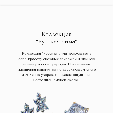
ГЛАВНАЯ
ДРАГОЦЕННЫЕ КАМНИ
УКРАШЕН
 НАЛИЧИИ
БЛОГ
КОЛЛЕКЦИИ
В НАЛИЧИИ
Заказа
Коллекция
“Русская зима”
Коллекция "Русская зима" воплощает в
себе красоту снежных пейзажей и зимнюю
магию русской природы. Изысканные
украшения напоминают о сверкающем снеге
и ледяных узорах, создавая ощущение
настоящей зимней сказки.