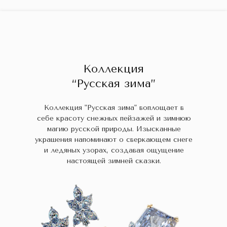
ГЛАВНАЯ
ДРАГОЦЕННЫЕ КАМНИ
УКРАШЕН
 НАЛИЧИИ
БЛОГ
КОЛЛЕКЦИИ
В НАЛИЧИИ
Заказа
Коллекция
“Русская зима”
Коллекция "Русская зима" воплощает в
себе красоту снежных пейзажей и зимнюю
магию русской природы. Изысканные
украшения напоминают о сверкающем снеге
и ледяных узорах, создавая ощущение
настоящей зимней сказки.