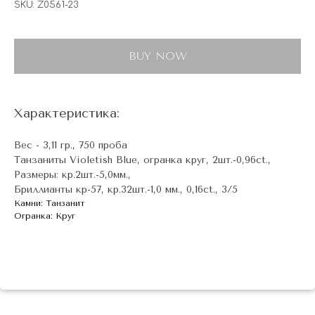
SKU:
Z0561-23
BUY NOW
Характеристика:
Вес - 3,11 гр., 750 проба
Танзаниты Violetish Blue, огранка круг, 2шт.-0,96ct.,
Размеры: кр.2шт.-5,0мм.,
Бриллианты кр-57, кр.32шт.-1,0 мм., 0,16ct., 3/5
Камни: Танзанит
Огранка: Круг