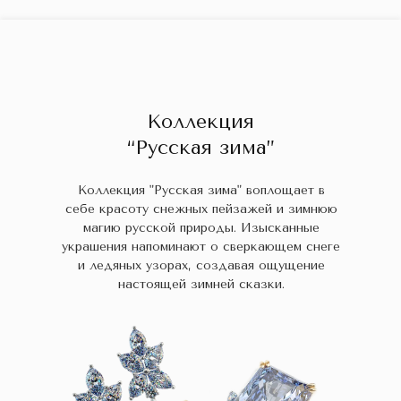
ГЛАВНАЯ
ДРАГОЦЕННЫЕ КАМНИ
УКРАШЕН
 НАЛИЧИИ
БЛОГ
КОЛЛЕКЦИИ
В НАЛИЧИИ
Заказа
Коллекция
“Русская зима”
Коллекция "Русская зима" воплощает в
себе красоту снежных пейзажей и зимнюю
магию русской природы. Изысканные
украшения напоминают о сверкающем снеге
и ледяных узорах, создавая ощущение
настоящей зимней сказки.