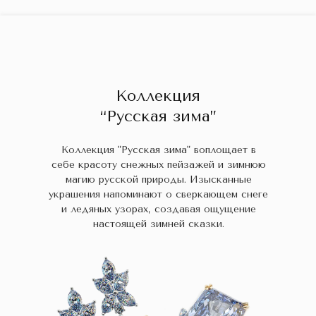
ГЛАВНАЯ
ДРАГОЦЕННЫЕ КАМНИ
УКРАШЕН
 НАЛИЧИИ
БЛОГ
КОЛЛЕКЦИИ
В НАЛИЧИИ
Заказа
Коллекция
“Русская зима”
Коллекция "Русская зима" воплощает в
себе красоту снежных пейзажей и зимнюю
магию русской природы. Изысканные
украшения напоминают о сверкающем снеге
и ледяных узорах, создавая ощущение
настоящей зимней сказки.