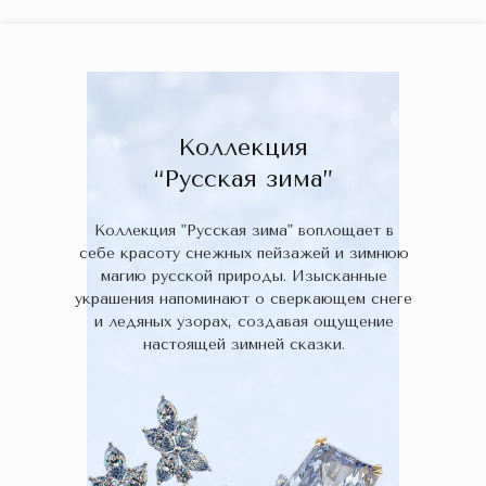
ГЛАВНАЯ
ДРАГОЦЕННЫЕ КАМНИ
УКРАШЕН
 НАЛИЧИИ
БЛОГ
КОЛЛЕКЦИИ
В НАЛИЧИИ
Заказа
Коллекция
“Русская зима”
Коллекция "Русская зима" воплощает в
себе красоту снежных пейзажей и зимнюю
магию русской природы. Изысканные
украшения напоминают о сверкающем снеге
и ледяных узорах, создавая ощущение
настоящей зимней сказки.