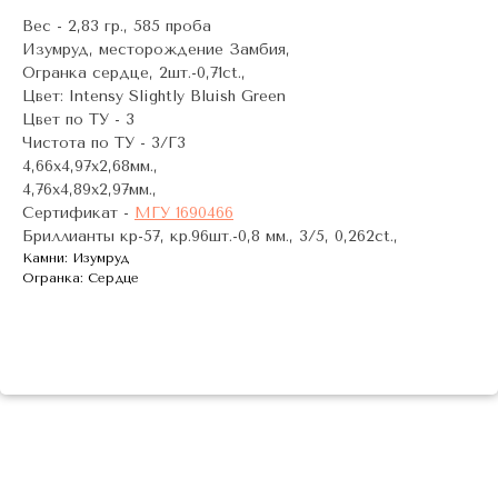
Вес - 2,83 гр., 585 проба
Изумруд, месторождение Замбия,
Огранка сердце, 2шт.-0,71ct.,
Цвет: Intensy Slightly Bluish Green
Цвет по ТУ - 3
Чистота по ТУ - 3/Г3
4,66х4,97х2,68мм.,
4,76х4,89х2,97мм.,
Сертификат -
МГУ 1690466
Бриллианты кр-57, кр.96шт.-0,8 мм., 3/5, 0,262ct.,
Камни: Изумруд
Огранка: Сердце