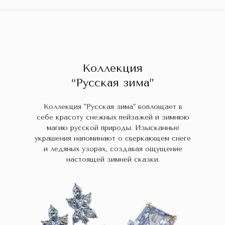
ГЛАВНАЯ
ДРАГОЦЕННЫЕ КАМНИ
УКРАШЕН
 НАЛИЧИИ
БЛОГ
КОЛЛЕКЦИИ
В НАЛИЧИИ
Заказа
Коллекция
“Русская зима”
Коллекция "Русская зима" воплощает в
себе красоту снежных пейзажей и зимнюю
магию русской природы. Изысканные
украшения напоминают о сверкающем снеге
и ледяных узорах, создавая ощущение
настоящей зимней сказки.