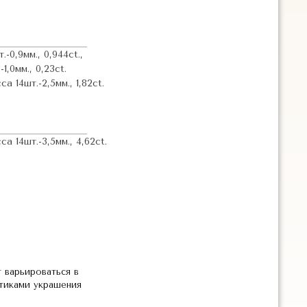
-0,9мм., 0,944ct.,
1,0мм., 0,23ct.
 14шт.-2,5мм., 1,82ct.
 14шт.-3,5мм., 4,62ct.
 варьироваться в
стиками украшения