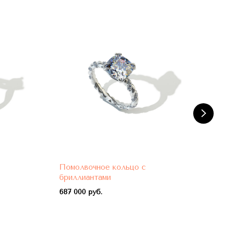
Помолвочное кольцо с
Пом
бриллиантами
бри
687 000 руб.
788 