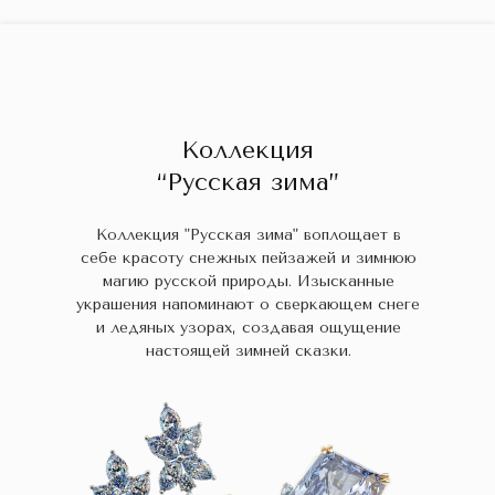
ГЛАВНАЯ
ДРАГОЦЕННЫЕ КАМНИ
УКРАШЕН
 НАЛИЧИИ
БЛОГ
КОЛЛЕКЦИИ
В НАЛИЧИИ
Заказа
Коллекция
“Русская зима”
Коллекция "Русская зима" воплощает в
себе красоту снежных пейзажей и зимнюю
магию русской природы. Изысканные
украшения напоминают о сверкающем снеге
и ледяных узорах, создавая ощущение
настоящей зимней сказки.