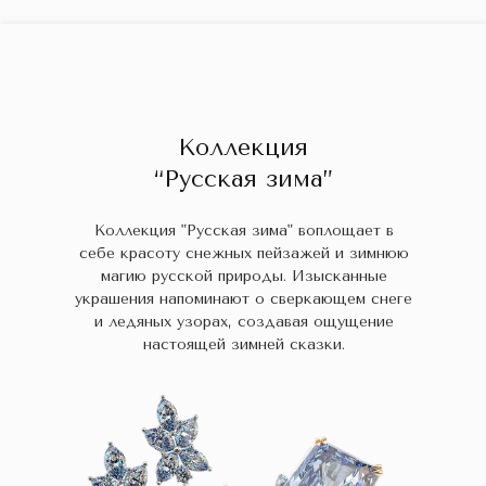
ГЛАВНАЯ
ДРАГОЦЕННЫЕ КАМНИ
УКРАШЕН
 НАЛИЧИИ
БЛОГ
КОЛЛЕКЦИИ
В НАЛИЧИИ
Заказа
Коллекция
“Русская зима”
Коллекция "Русская зима" воплощает в
себе красоту снежных пейзажей и зимнюю
магию русской природы. Изысканные
украшения напоминают о сверкающем снеге
и ледяных узорах, создавая ощущение
настоящей зимней сказки.