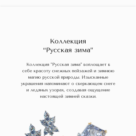
ГЛАВНАЯ
ДРАГОЦЕННЫЕ КАМНИ
УКРАШЕН
 НАЛИЧИИ
БЛОГ
КОЛЛЕКЦИИ
В НАЛИЧИИ
Заказа
Коллекция
“Русская зима”
Коллекция "Русская зима" воплощает в
себе красоту снежных пейзажей и зимнюю
магию русской природы. Изысканные
украшения напоминают о сверкающем снеге
и ледяных узорах, создавая ощущение
настоящей зимней сказки.