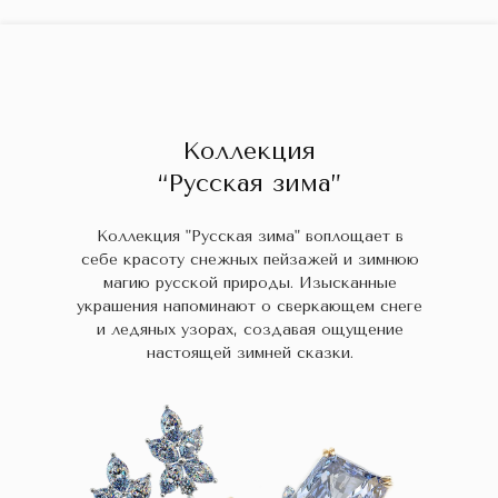
ГЛАВНАЯ
ДРАГОЦЕННЫЕ КАМНИ
УКРАШЕН
 НАЛИЧИИ
БЛОГ
КОЛЛЕКЦИИ
В НАЛИЧИИ
Заказа
Коллекция
“Русская зима”
Коллекция "Русская зима" воплощает в
себе красоту снежных пейзажей и зимнюю
магию русской природы. Изысканные
украшения напоминают о сверкающем снеге
и ледяных узорах, создавая ощущение
настоящей зимней сказки.