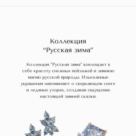
ГЛАВНАЯ
ДРАГОЦЕННЫЕ КАМНИ
УКРАШЕН
 НАЛИЧИИ
БЛОГ
КОЛЛЕКЦИИ
В НАЛИЧИИ
Заказа
Коллекция
“Русская зима”
Коллекция "Русская зима" воплощает в
себе красоту снежных пейзажей и зимнюю
магию русской природы. Изысканные
украшения напоминают о сверкающем снеге
и ледяных узорах, создавая ощущение
настоящей зимней сказки.