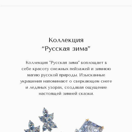
ГЛАВНАЯ
ДРАГОЦЕННЫЕ КАМНИ
УКРАШЕН
 НАЛИЧИИ
БЛОГ
КОЛЛЕКЦИИ
В НАЛИЧИИ
Заказа
Коллекция
“Русская зима”
Коллекция "Русская зима" воплощает в
себе красоту снежных пейзажей и зимнюю
магию русской природы. Изысканные
украшения напоминают о сверкающем снеге
и ледяных узорах, создавая ощущение
настоящей зимней сказки.