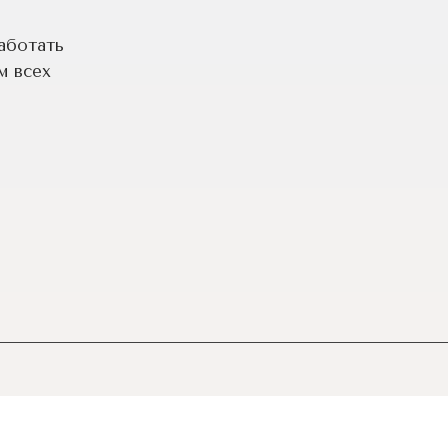
аботать
м всех