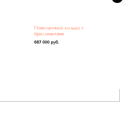
Помолвочное кольцо с
Пом
бриллиантами
бри
687 000 руб.
788 