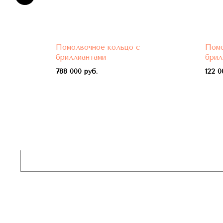
Помолвочное кольцо с
Помо
бриллиантами
брил
788 000 руб.
122 0