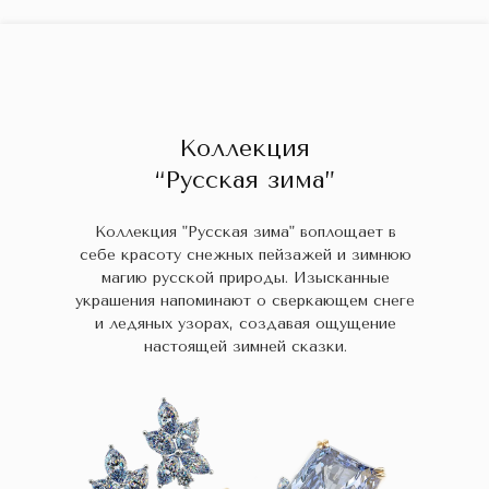
ГЛАВНАЯ
ДРАГОЦЕННЫЕ КАМНИ
УКРАШЕН
 НАЛИЧИИ
БЛОГ
КОЛЛЕКЦИИ
В НАЛИЧИИ
Заказа
Коллекция
“Русская зима”
Коллекция "Русская зима" воплощает в
себе красоту снежных пейзажей и зимнюю
магию русской природы. Изысканные
украшения напоминают о сверкающем снеге
и ледяных узорах, создавая ощущение
настоящей зимней сказки.