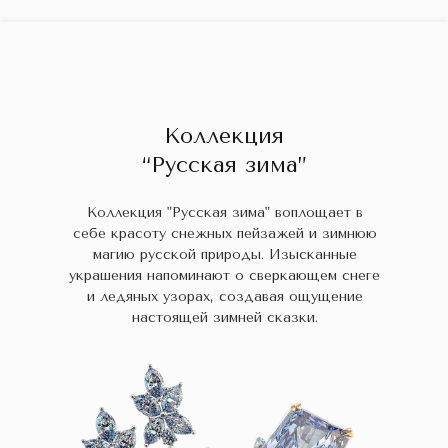
ГЛАВНАЯ
ДРАГОЦЕННЫЕ КАМНИ
УКРАШЕН
 НАЛИЧИИ
БЛОГ
КОЛЛЕКЦИИ
В НАЛИЧИИ
Заказа
Коллекция
“Русская зима”
Коллекция "Русская зима" воплощает в
себе красоту снежных пейзажей и зимнюю
магию русской природы. Изысканные
украшения напоминают о сверкающем снеге
и ледяных узорах, создавая ощущение
настоящей зимней сказки.