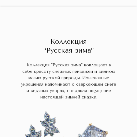
ГЛАВНАЯ
ДРАГОЦЕННЫЕ КАМНИ
УКРАШЕН
 НАЛИЧИИ
БЛОГ
КОЛЛЕКЦИИ
В НАЛИЧИИ
Заказа
Коллекция
“Русская зима”
Коллекция "Русская зима" воплощает в
себе красоту снежных пейзажей и зимнюю
магию русской природы. Изысканные
украшения напоминают о сверкающем снеге
и ледяных узорах, создавая ощущение
настоящей зимней сказки.