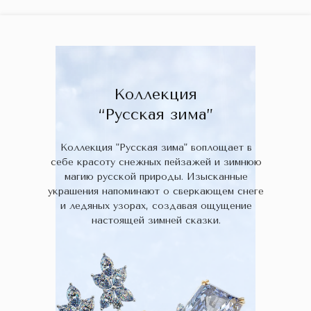
ГЛАВНАЯ
ДРАГОЦЕННЫЕ КАМНИ
УКРАШЕН
 НАЛИЧИИ
БЛОГ
КОЛЛЕКЦИИ
В НАЛИЧИИ
Заказа
Коллекция
“Русская зима”
Коллекция "Русская зима" воплощает в
себе красоту снежных пейзажей и зимнюю
магию русской природы. Изысканные
украшения напоминают о сверкающем снеге
и ледяных узорах, создавая ощущение
настоящей зимней сказки.