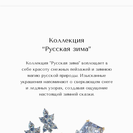
ГЛАВНАЯ
ДРАГОЦЕННЫЕ КАМНИ
УКРАШЕН
 НАЛИЧИИ
БЛОГ
КОЛЛЕКЦИИ
В НАЛИЧИИ
Заказа
Коллекция
“Русская зима”
Коллекция "Русская зима" воплощает в
себе красоту снежных пейзажей и зимнюю
магию русской природы. Изысканные
украшения напоминают о сверкающем снеге
и ледяных узорах, создавая ощущение
настоящей зимней сказки.