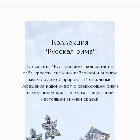
ГЛАВНАЯ
ДРАГОЦЕННЫЕ КАМНИ
УКРАШЕН
 НАЛИЧИИ
БЛОГ
КОЛЛЕКЦИИ
В НАЛИЧИИ
Заказа
Коллекция
“Русская зима”
Коллекция "Русская зима" воплощает в
себе красоту снежных пейзажей и зимнюю
магию русской природы. Изысканные
украшения напоминают о сверкающем снеге
и ледяных узорах, создавая ощущение
настоящей зимней сказки.