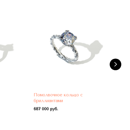
Помолвочное кольцо с
Пом
бриллиантами
бри
687 000 руб.
788 