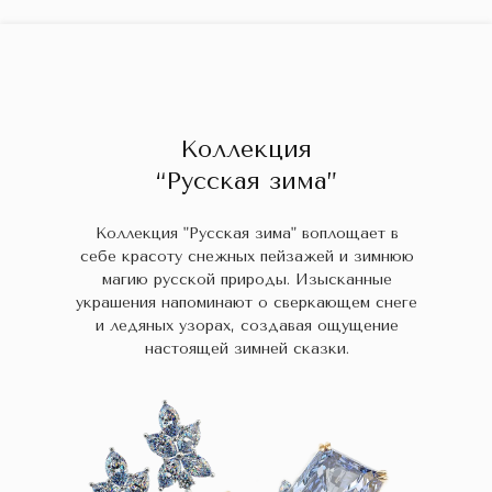
ГЛАВНАЯ
ДРАГОЦЕННЫЕ КАМНИ
УКРАШЕН
 НАЛИЧИИ
БЛОГ
КОЛЛЕКЦИИ
В НАЛИЧИИ
Заказа
Коллекция
“Русская зима”
Коллекция "Русская зима" воплощает в
себе красоту снежных пейзажей и зимнюю
магию русской природы. Изысканные
украшения напоминают о сверкающем снеге
и ледяных узорах, создавая ощущение
настоящей зимней сказки.