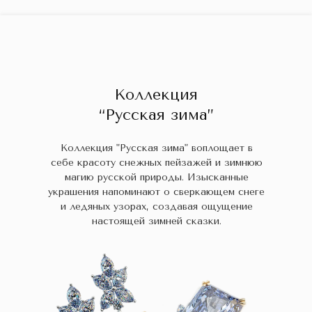
ГЛАВНАЯ
ДРАГОЦЕННЫЕ КАМНИ
УКРАШЕН
 НАЛИЧИИ
БЛОГ
КОЛЛЕКЦИИ
В НАЛИЧИИ
Заказа
Коллекция
“Русская зима”
Коллекция "Русская зима" воплощает в
себе красоту снежных пейзажей и зимнюю
магию русской природы. Изысканные
украшения напоминают о сверкающем снеге
и ледяных узорах, создавая ощущение
настоящей зимней сказки.