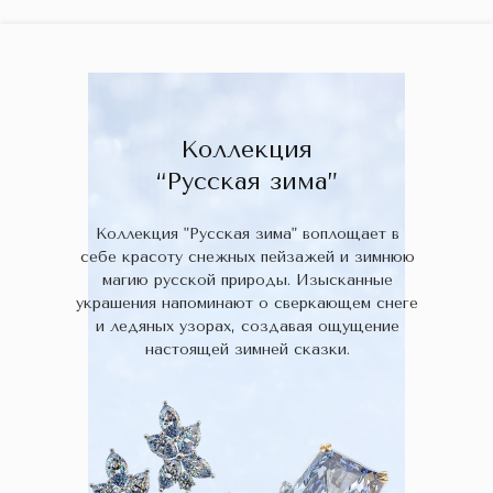
ГЛАВНАЯ
ДРАГОЦЕННЫЕ КАМНИ
УКРАШЕН
 НАЛИЧИИ
БЛОГ
КОЛЛЕКЦИИ
В НАЛИЧИИ
Заказа
Коллекция
“Русская зима”
Коллекция "Русская зима" воплощает в
себе красоту снежных пейзажей и зимнюю
магию русской природы. Изысканные
украшения напоминают о сверкающем снеге
и ледяных узорах, создавая ощущение
настоящей зимней сказки.