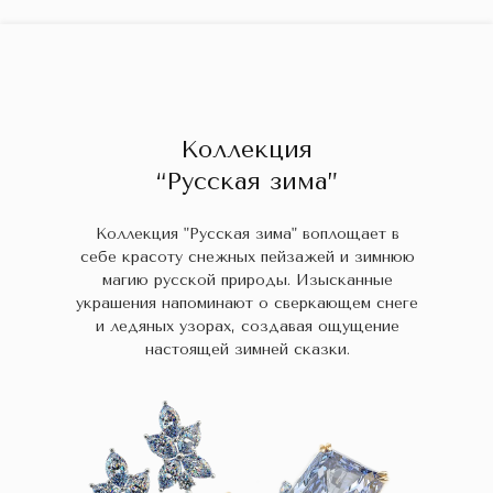
ГЛАВНАЯ
ДРАГОЦЕННЫЕ КАМНИ
УКРАШЕН
 НАЛИЧИИ
БЛОГ
КОЛЛЕКЦИИ
В НАЛИЧИИ
Заказа
Коллекция
“Русская зима”
Коллекция "Русская зима" воплощает в
себе красоту снежных пейзажей и зимнюю
магию русской природы. Изысканные
украшения напоминают о сверкающем снеге
и ледяных узорах, создавая ощущение
настоящей зимней сказки.