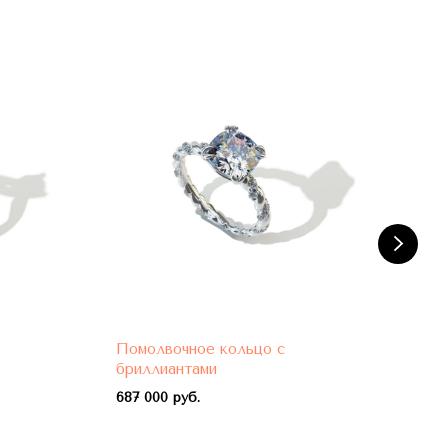
Помолвочное кольцо с
Пом
бриллиантами
бри
687 000 руб.
788 